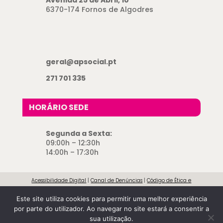
Avenida 25 de Abril, 10
6370-174 Fornos de Algodres
geral@apsocial.pt
271 701 335
HORÁRIO SEDE
Segunda a Sexta:
09:00h – 12:30h
14:00h – 17:30h
Acessibilidade Digital
|
Canal de Denúncias
|
Código de Ética e
Conduta
|
Direitos e Deveres dos Utentes
|
Livro de Reclamações
|
Este site utiliza cookies para permitir uma melhor experiência
Política de Cookies
|
Política de Privacidade
|
Resolução de Conflitos
|
por parte do utilizador. Ao navegar no site estará a consentir a
Termos e Condições
|
Transparência Institucional
sua utilização.