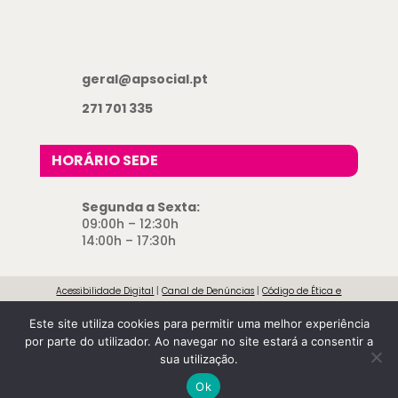
geral@apsocial.pt
271 701 335
HORÁRIO SEDE
Segunda a Sexta:
09:00h – 12:30h
14:00h – 17:30h
Acessibilidade Digital
|
Canal de Denúncias
|
Código de Ética e
Conduta
|
Direitos e Deveres dos Utentes
|
Livro de Reclamações
|
Este site utiliza cookies para permitir uma melhor experiência
Política de Cookies
|
Política de Privacidade
|
Resolução de Conflitos
|
por parte do utilizador. Ao navegar no site estará a consentir a
Termos e Condições
|
Transparência Institucional
sua utilização.
Ok