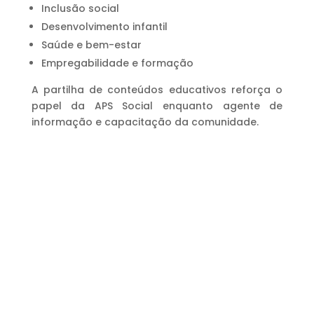
Inclusão social
Desenvolvimento infantil
Saúde e bem-estar
Empregabilidade e formação
A partilha de conteúdos educativos reforça o
papel da APS Social enquanto agente de
informação e capacitação da comunidade.
Descubra como o apoio a idosos em
Fornos de Algodres contribui para o bem-
estar, segurança e qualidade de vida da