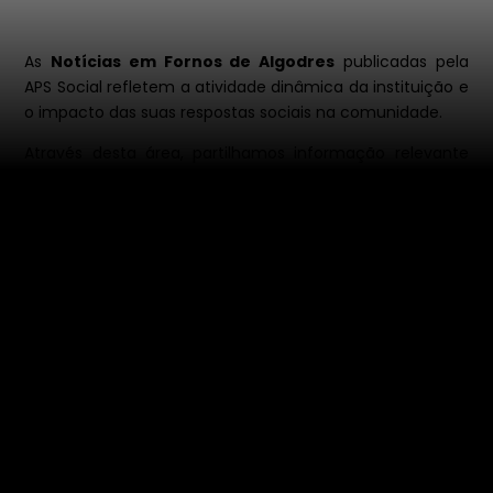
As
Notícias em Fornos de Algodres
publicadas pela
APS Social refletem a atividade dinâmica da instituição e
o impacto das suas respostas sociais na comunidade.
Através desta área, partilhamos informação relevante
sobre iniciativas, projetos, eventos e oportunidades que
envolvem a população local.
A divulgação regular de notícias permite reforçar a
transparência institucional, promover a participação
ativa e manter a comunidade informada sobre o
trabalho desenvolvido nas diferentes áreas de
intervenção.
Nesta página poderá acompanhar conteúdos
organizados por categorias, facilitando a consulta e o
acesso à informação mais relevante.