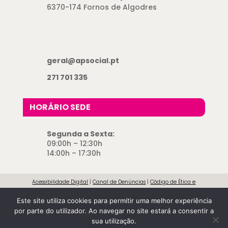
6370-174 Fornos de Algodres
geral@apsocial.pt
271 701 335
HORÁRIO SEDE
Segunda a Sexta:
09:00h – 12:30h
14:00h – 17:30h
Acessibilidade Digital
|
Canal de Denúncias
|
Código de Ética e
Conduta
|
Direitos e Deveres dos Utentes
|
Livro de Reclamações
|
Este site utiliza cookies para permitir uma melhor experiência
Política de Cookies
|
Política de Privacidade
|
Resolução de Conflitos
|
por parte do utilizador. Ao navegar no site estará a consentir a
Termos e Condições
|
Transparência Institucional
sua utilização.